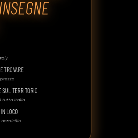
INSEGNE
taly
TE TROVARE
 prezzo
 SUL TERRITORIO
tutta Italia
 IN LOCO
 domicilio