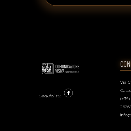
CON
Via C
Caste
Seguici su:
(+39)
2626
info@