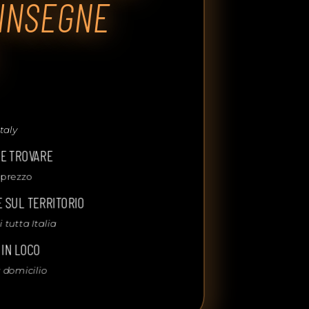
INSEGNE
taly
TE TROVARE
 prezzo
 SUL TERRITORIO
tutta Italia
 IN LOCO
 domicilio