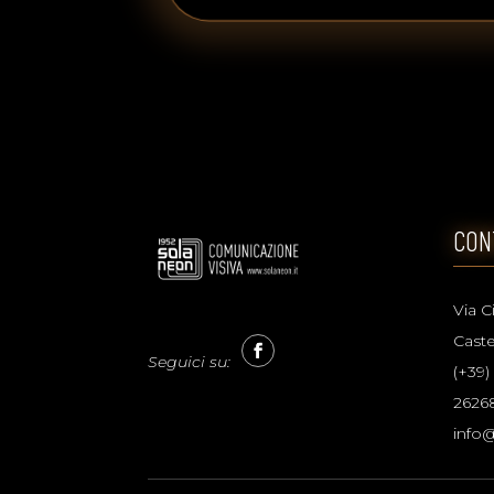
CON
Via C
Caste
Seguici su:
(+39)
2626
info@